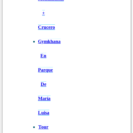
+
Crucero
Gymkhana
En
Parque
De
María
Luisa
Tour