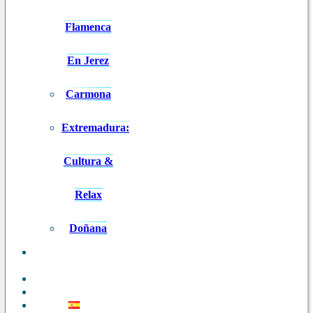
Flamenca
En Jerez
Carmona
Extremadura:
Cultura &
Relax
Doñana
ANDALUCÍA
EN 8 DÍAS
BLOG
CONTACTO