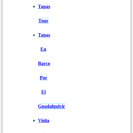
Tapas
Tour
Tapas
En
Barco
Por
El
Guadalquivir
Visita