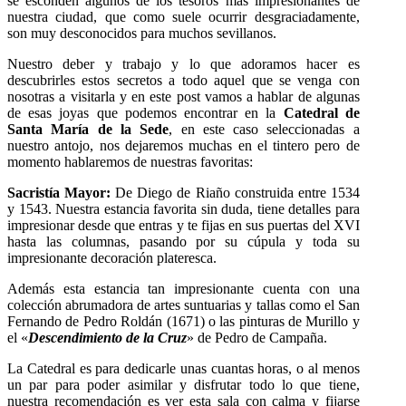
se esconden algunos de los tesoros más impresionantes de
nuestra ciudad, que como suele ocurrir desgraciadamente,
son muy desconocidos para muchos sevillanos.
Nuestro deber y trabajo y lo que adoramos hacer es
descubrirles estos secretos a todo aquel que se venga con
nosotras a visitarla y en este post vamos a hablar de algunas
de esas joyas que podemos encontrar en la
Catedral de
Santa María de la Sede
, en este caso seleccionadas a
nuestro antojo, nos dejaremos muchas en el tintero pero de
momento hablaremos de nuestras favoritas:
Sacristía Mayor:
De Diego de Riaño construida entre 1534
y 1543. Nuestra estancia favorita sin duda, tiene detalles para
impresionar desde que entras y te fijas en sus puertas del XVI
hasta las columnas, pasando por su cúpula y toda su
impresionante decoración plateresca.
Además esta estancia tan impresionante cuenta con una
colección abrumadora de artes suntuarias y tallas como el San
Fernando de Pedro Roldán (1671) o las pinturas de Murillo y
el «
Descendimiento de la Cruz
» de Pedro de Campaña.
La Catedral es para dedicarle unas cuantas horas, o al menos
un par para poder asimilar y disfrutar todo lo que tiene,
nuestra recomendación es ver esta sala con calma y fijarse