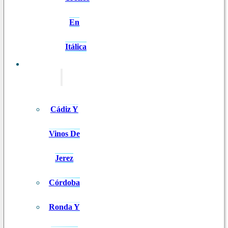
En
Itálica
EXCURSIONES
Cádiz Y
Vinos De
Jerez
Córdoba
Ronda Y