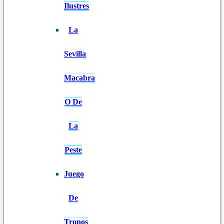
Ilustres
La
Sevilla
Macabra
O De
La
Peste
Juego
De
Tronos