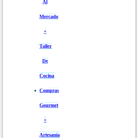
Al
Mercado
+
Taller
De
Cocina
Compras
Gourmet
+
Artesanía