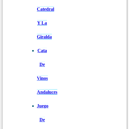
Catedral
Y La
Giralda
Cata
De
Vinos
Andaluces
Juego
De