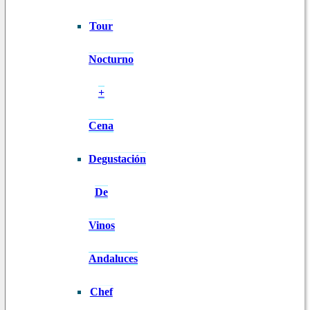
Tour
Nocturno
+
Cena
Degustación
De
Vinos
Andaluces
Chef