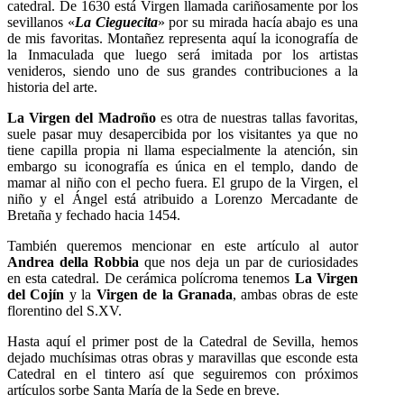
catedral. De 1630 está Virgen llamada cariñosamente por los
sevillanos «
La Cieguecita
» por su mirada hacía abajo es una
de mis favoritas. Montañez representa aquí la iconografía de
la Inmaculada que luego será imitada por los artistas
venideros, siendo uno de sus grandes contribuciones a la
historia del arte.
La Virgen del Madroño
es otra de nuestras tallas favoritas,
suele pasar muy desapercibida por los visitantes ya que no
tiene capilla propia ni llama especialmente la atención, sin
embargo su iconografía es única en el templo, dando de
mamar al niño con el pecho fuera. El grupo de la Virgen, el
niño y el Ángel está atribuido a Lorenzo Mercadante de
Bretaña y fechado hacia 1454.
También queremos mencionar en este artículo al autor
Andrea della Robbia
que nos deja un par de curiosidades
en esta catedral. De cerámica polícroma tenemos
La Virgen
del Cojín
y la
Virgen de la Granada
, ambas obras de este
florentino del S.XV.
Hasta aquí el primer post de la Catedral de Sevilla, hemos
dejado muchísimas otras obras y maravillas que esconde esta
Catedral en el tintero así que seguiremos con próximos
artículos sorbe Santa María de la Sede en breve.