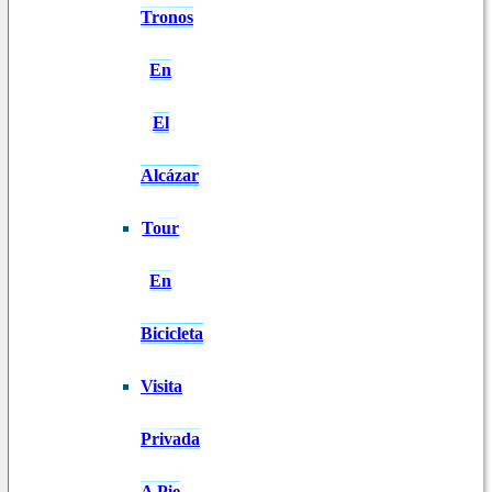
Tronos
En
El
Alcázar
Tour
En
Bicicleta
Visita
Privada
A Pie