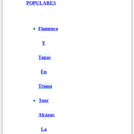
POPULARES
Flamenco
Y
Tapas
En
Triana
Tour
Alcázar,
La