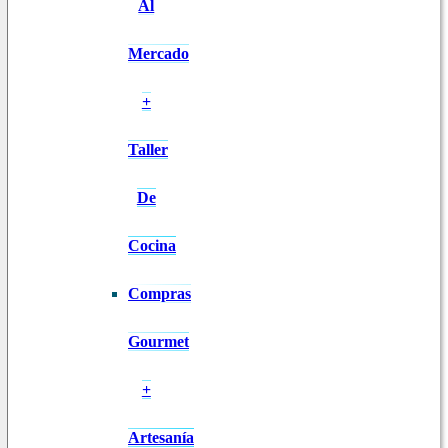
Al
Mercado
+
Taller
De
Cocina
Compras
Gourmet
+
Artesanía