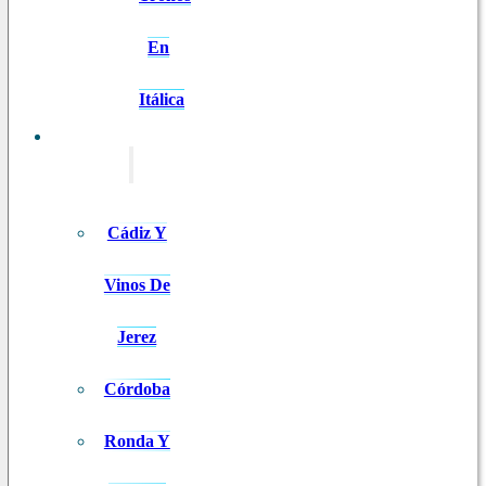
En
Itálica
EXCURSIONES
Cádiz Y
Vinos De
Jerez
Córdoba
Ronda Y