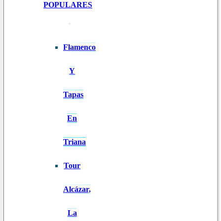
POPULARES
Flamenco
Y
Tapas
En
Triana
Tour
Alcázar,
La