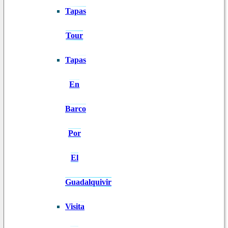
Tapas
Tour
Tapas
En
Barco
Por
El
Guadalquivir
Visita