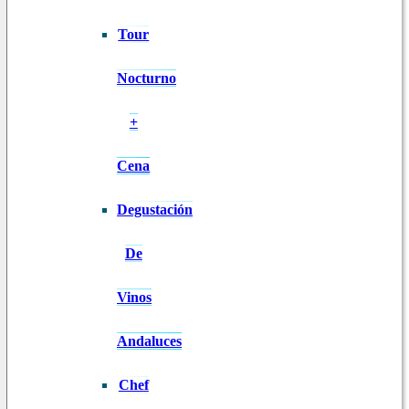
Tour
Nocturno
+
Cena
Degustación
De
Vinos
Andaluces
Chef