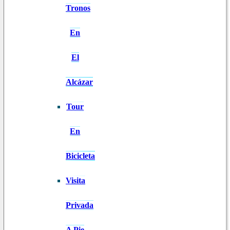
Tronos
En
El
Alcázar
Tour
En
Bicicleta
Visita
Privada
A Pie