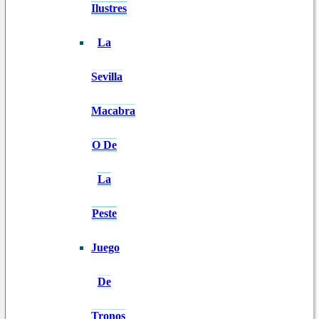
Ilustres
La
Sevilla
Macabra
O De
La
Peste
Juego
De
Tronos