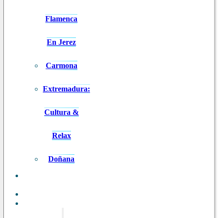
Flamenca
En Jerez
Carmona
Extremadura:
Cultura &
Relax
Doñana
ANDALUCÍA
EN 8 DÍAS
BLOG
CONTACTO