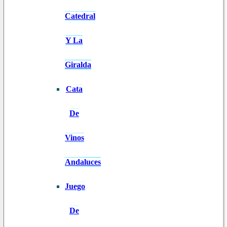
Catedral
Y La
Giralda
Cata
De
Vinos
Andaluces
Juego
De