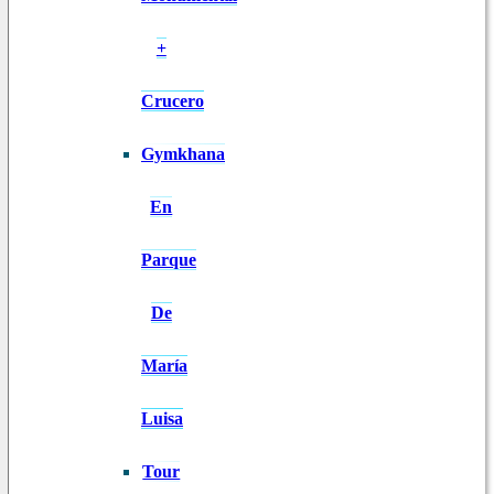
+
Crucero
Gymkhana
En
Parque
De
María
Luisa
Tour