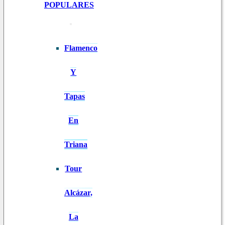
POPULARES
Flamenco
Y
Tapas
En
Triana
Tour
Alcázar,
La