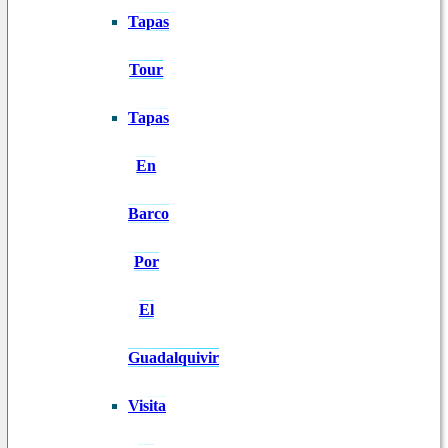
Tapas
Tour
Tapas
En
Barco
Por
El
Guadalquivir
Visita