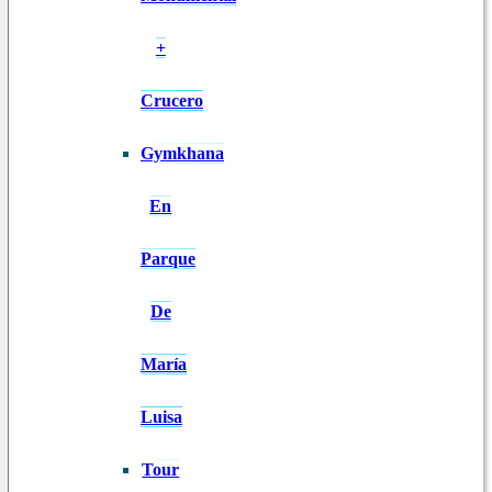
+
Crucero
Gymkhana
En
Parque
De
María
Luisa
Tour