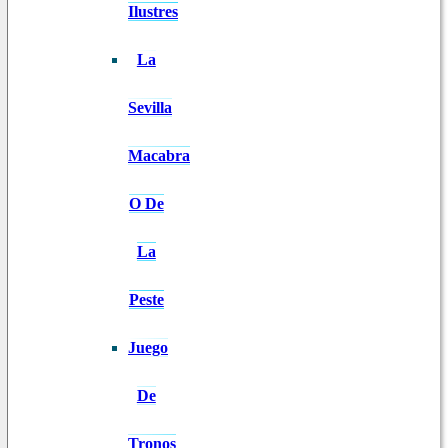
Ilustres
La
Sevilla
Macabra
O De
La
Peste
Juego
De
Tronos