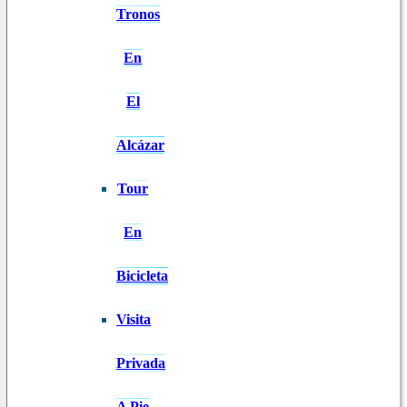
Tronos
En
El
Alcázar
Tour
En
Bicicleta
Visita
Privada
A Pie