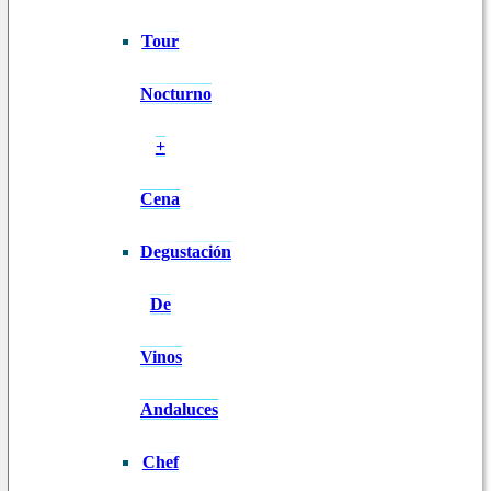
Tour
Nocturno
+
Cena
Degustación
De
Vinos
Andaluces
Chef