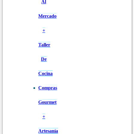
Al
Mercado
+
Taller
De
Cocina
Compras
Gourmet
+
Artesanía