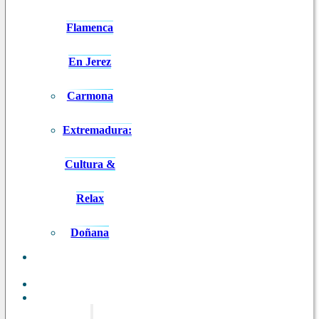
Flamenca
En Jerez
Carmona
Extremadura:
Cultura &
Relax
Doñana
ANDALUCÍA
EN 8 DÍAS
BLOG
CONTACTO