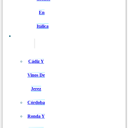
En
Itálica
EXCURSIONES
Cádiz Y
Vinos De
Jerez
Córdoba
Ronda Y