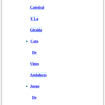
Catedral
Y La
Giralda
Cata
De
Vinos
Andaluces
Juego
De