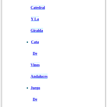
Catedral
Y La
Giralda
Cata
De
Vinos
Andaluces
Juego
De