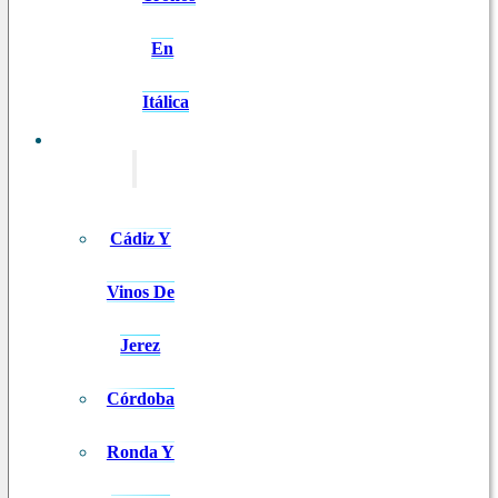
En
Itálica
EXCURSIONES
Cádiz Y
Vinos De
Jerez
Córdoba
Ronda Y