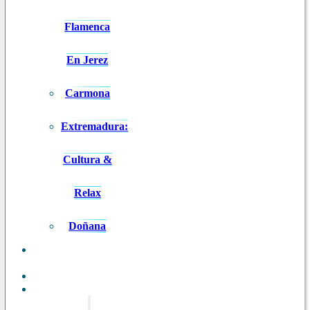
Flamenca
En Jerez
Carmona
Extremadura:
Cultura &
Relax
Doñana
ANDALUCÍA
EN 8 DÍAS
BLOG
CONTACTO