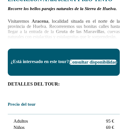
Recorre los bellos parajes naturales de la Sierra de Huelva.
Visitaremos
Aracena
, localidad situada en el norte de la
provincia de Huelva. Recorreremos sus bonitas calles hasta
llegar a la entrada de la
Gruta de las Maravillas
, cuevas
naturales con estalactitas y estalagmitas que le sorprenderán.
Continuaremos el tour por la
Dehesa de Sierra Morena
.
Disfrutaremos del paisaje haciendo paradas en lugares como
el
Castillo Medieval de Aracena
, la
Mezquita de
¿Está interesado en este tour?
Almonaster la Real
y la
Peña de Arias Montano
Consultar disponibilidad
. En
alguna de estas localidades disfrutaremos del almuerzo para
degustar de la gastronomía local y de uno de sus platos
estrella: el
Jamón Ibbérico
.
DETALLES DEL TOUR:
Visitaremos también la localidad de
Río Tinto
, famosa por
sus minas de color rojizo tan característico del agua de su
Río
Tinto
. Un entorno donde la NASA estudia sus condiciones
extremas.
Precio del tour
Adultos
95 €
Niños
69 €