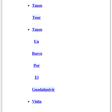
Tapas
Tour
Tapas
En
Barco
Por
El
Guadalquivir
Visita