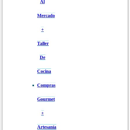
Al
Mercado
+
Taller
De
Cocina
Compras
Gourmet
+
Artesanía