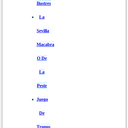
Ilustres
La
Sevilla
Macabra
O De
La
Peste
Juego
De
Tronos