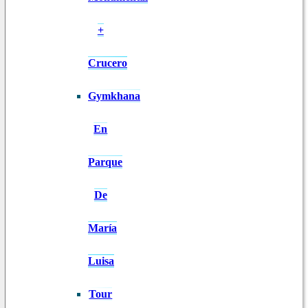
+
Crucero
Gymkhana
En
Parque
De
María
Luisa
Tour