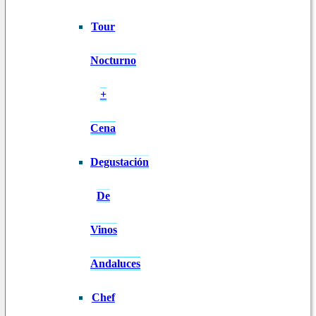
Tour
Nocturno
+
Cena
Degustación
De
Vinos
Andaluces
Chef