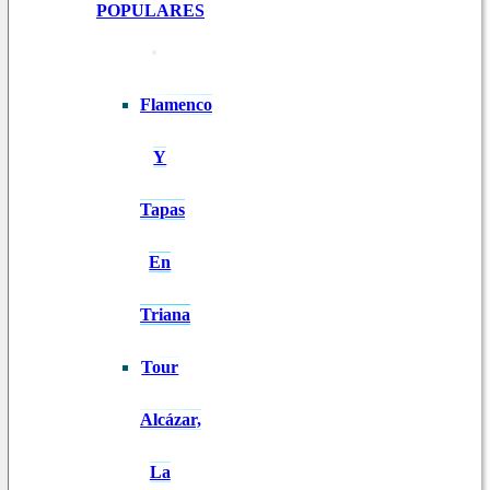
POPULARES
Flamenco
Y
Tapas
En
Triana
Tour
Alcázar,
La