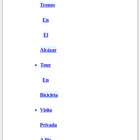
Tronos
En
El
Alcázar
Tour
En
Bicicleta
Visita
Privada
A Pie