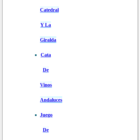
Catedral
Y La
Giralda
Cata
De
Vinos
Andaluces
Juego
De