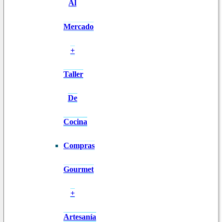
Al
Mercado
+
Taller
De
Cocina
Compras
Gourmet
+
Artesanía