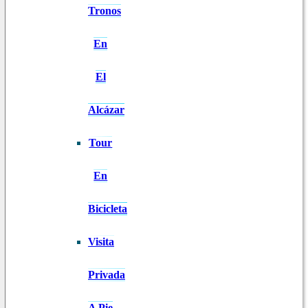
Tronos
En
El
Alcázar
Tour
En
Bicicleta
Visita
Privada
A Pie