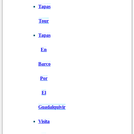
Tapas
Tour
Tapas
En
Barco
Por
El
Guadalquivir
Visita