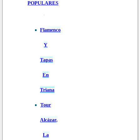
POPULARES
Flamenco
Y
Tapas
En
Triana
Tour
Alcázar,
La