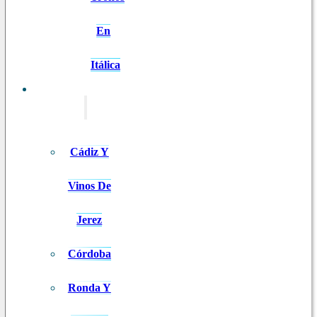
En
Itálica
EXCURSIONES
Cádiz Y
Vinos De
Jerez
Córdoba
Ronda Y