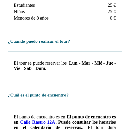
quiere ir a
Triana
, o recorrer
la orilla del río
, descubrir la
Estudiantes
25 €
Expo´92
o cualquier petición especial, no tienes más que
Niños
25 €
comunicárnoslo.
Menores de 8 años
0 €
¿Cuándo puedo realizar el tour?
El tour se puede reservar los
Lun - Mar - Mié - Jue -
Vie - Sáb - Dom
.
¿Cuál es el punto de encuentro?
El punto de encuentro es en
El punto de encuentro es
en
Calle Rastro 12A
. Puede consultar los horarios
en el calendario de reservas.
. El tour dura