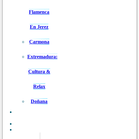
Flamenca
En Jerez
Carmona
Extremadura:
Cultura &
Relax
Doñana
ANDALUCÍA
EN 8 DÍAS
BLOG
CONTACTO