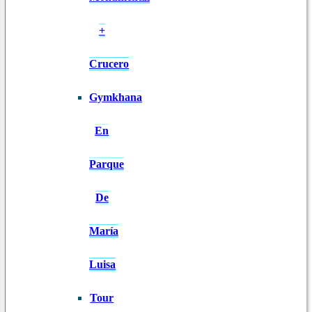
+
Crucero
Gymkhana
En
Parque
De
María
Luisa
Tour