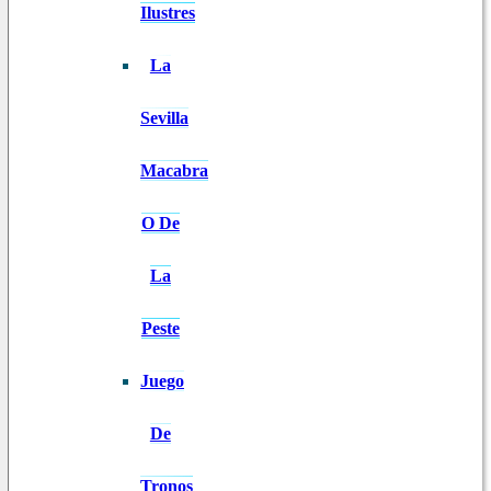
Ilustres
La
Sevilla
Macabra
O De
La
Peste
Juego
De
Tronos