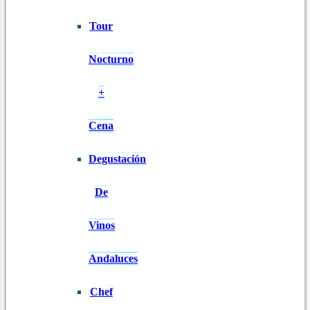
Tour
Nocturno
+
Cena
Degustación
De
Vinos
Andaluces
Chef