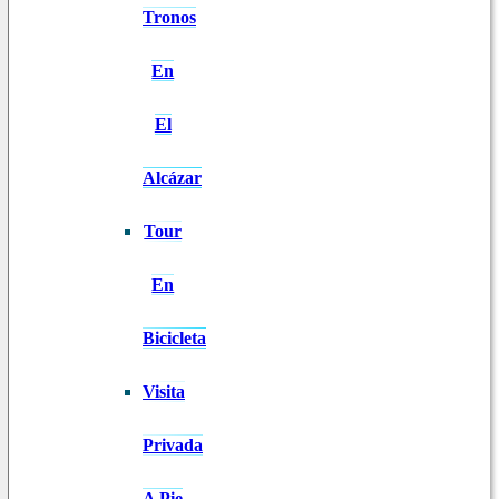
Tronos
En
El
Alcázar
Tour
En
Bicicleta
Visita
Privada
A Pie