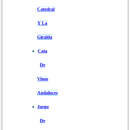
Catedral
Y La
Giralda
Cata
De
Vinos
Andaluces
Juego
De