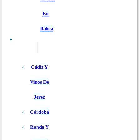
En
Itálica
EXCURSIONES
Cádiz Y
Vinos De
Jerez
Córdoba
Ronda Y