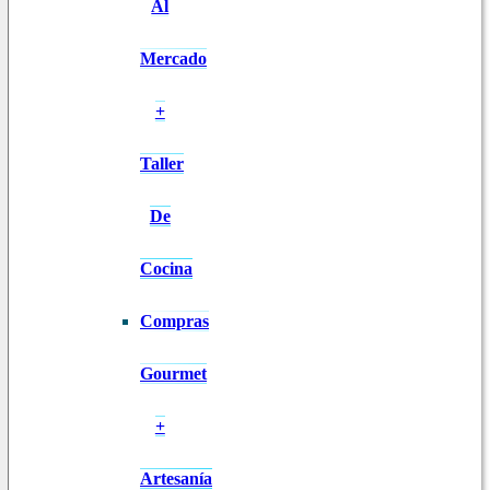
Al
Mercado
+
Taller
De
Cocina
Compras
Gourmet
+
Artesanía