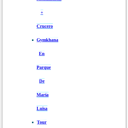
+
Crucero
Gymkhana
En
Parque
De
María
Luisa
Tour