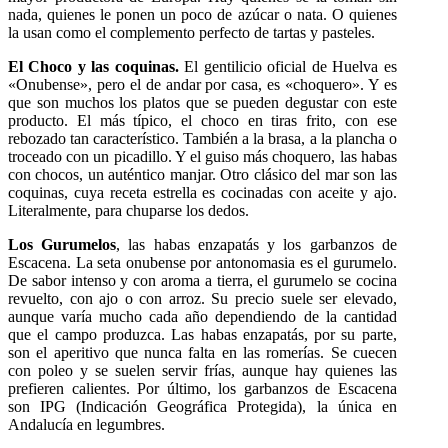
nada, quienes le ponen un poco de azúcar o nata. O quienes
la usan como el complemento perfecto de tartas y pasteles.
El Choco y las coquinas.
El gentilicio oficial de Huelva es
«Onubense», pero el de andar por casa, es «choquero». Y es
que son muchos los platos que se pueden degustar con este
producto. El más típico, el choco en tiras frito, con ese
rebozado tan característico. También a la brasa, a la plancha o
troceado con un picadillo. Y el guiso más choquero, las habas
con chocos, un auténtico manjar. Otro clásico del mar son las
coquinas, cuya receta estrella es cocinadas con aceite y ajo.
Literalmente, para chuparse los dedos.
Los Gurumelos
, las habas enzapatás y los garbanzos de
Escacena. La seta onubense por antonomasia es el gurumelo.
De sabor intenso y con aroma a tierra, el gurumelo se cocina
revuelto, con ajo o con arroz. Su precio suele ser elevado,
aunque varía mucho cada año dependiendo de la cantidad
que el campo produzca. Las habas enzapatás, por su parte,
son el aperitivo que nunca falta en las romerías. Se cuecen
con poleo y se suelen servir frías, aunque hay quienes las
prefieren calientes. Por último, los garbanzos de Escacena
son IPG (Indicación Geográfica Protegida), la única en
Andalucía en legumbres.