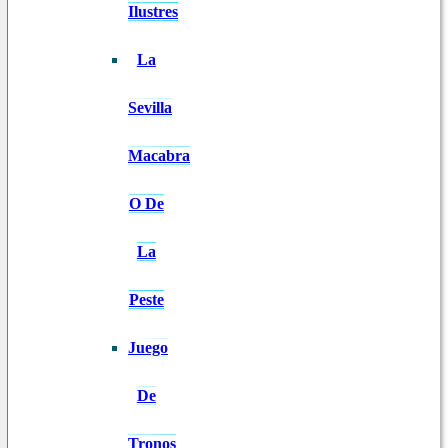
Ilustres
La
Sevilla
Macabra
O De
La
Peste
Juego
De
Tronos