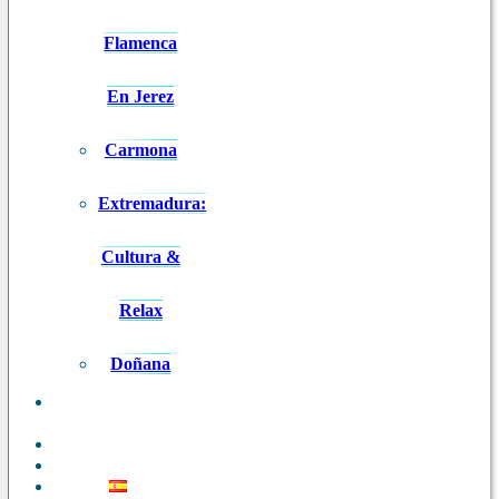
Flamenca
En Jerez
Carmona
Extremadura:
Cultura &
Relax
Doñana
ANDALUCÍA
EN 8 DÍAS
BLOG
CONTACTO