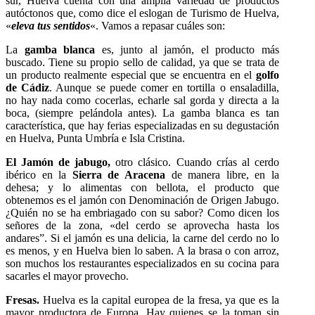
sur, Huelva cuenta con una amplia variedad de productos
autóctonos que, como dice el eslogan de Turismo de Huelva,
«
eleva tus sentidos
«. Vamos a repasar cuáles son:
La
gamba blanca
es, junto al jamón, el producto más
buscado. Tiene su propio sello de calidad, ya que se trata de
un producto realmente especial que se encuentra en el
golfo
de Cádiz
. Aunque se puede comer en tortilla o ensaladilla,
no hay nada como cocerlas, echarle sal gorda y directa a la
boca, (siempre pelándola antes). La gamba blanca es tan
característica, que hay ferias especializadas en su degustación
en Huelva, Punta Umbría e Isla Cristina.
El Jamón de jabugo,
otro clásico. Cuando crías al cerdo
ibérico en la
Sierra de Aracena
de manera libre, en la
dehesa; y lo alimentas con bellota, el producto que
obtenemos es el jamón con Denominación de Origen Jabugo.
¿Quién no se ha embriagado con su sabor? Como dicen los
señores de la zona, «del cerdo se aprovecha hasta los
andares”. Si el jamón es una delicia, la carne del cerdo no lo
es menos, y en Huelva bien lo saben. A la brasa o con arroz,
son muchos los restaurantes especializados en su cocina para
sacarles el mayor provecho.
Fresas.
Huelva es la capital europea de la fresa, ya que es la
mayor productora de Europa. Hay quienes se la toman sin