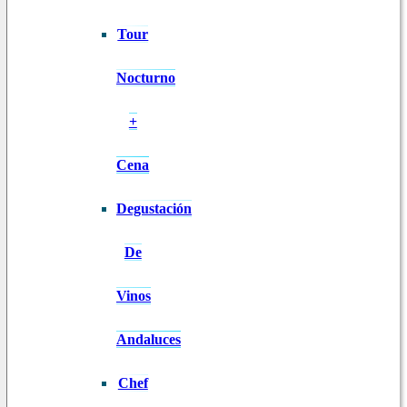
Tour
Nocturno
+
Cena
Degustación
De
Vinos
Andaluces
Chef