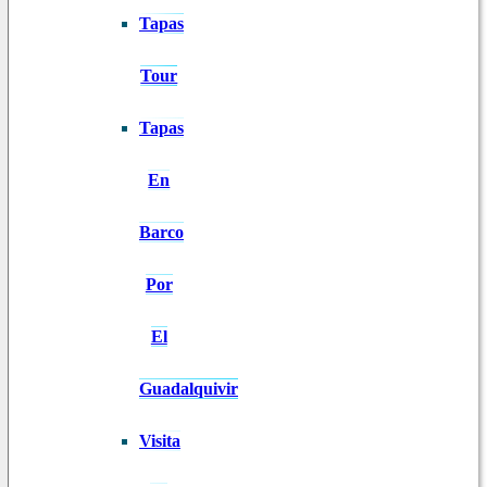
Tapas
Tour
Tapas
En
Barco
Por
El
Guadalquivir
Visita