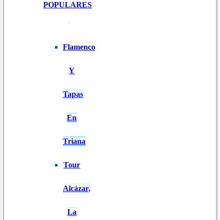
POPULARES
Flamenco
Y
Tapas
En
Triana
Tour
Alcázar,
La