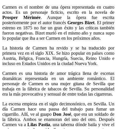
Carmen es el nombre de una ópera representada en cuatro
actos. Es un personaje ficticio, escrito en la novela de
Prosper Mérimée
. Aunque la ópera fue escrita
posteriormente por el autor francés
Georges Bizet
. El primer
estreno en 1875 no fue un gran éxito y las críticas también
fueron negativas. Bizet murió en el mismo año y nunca supo
lo popular que iba a ser Carmen en los próximos años.
La historia de Carmen ha revido y se ha traducido por
primera vez en el siglo XIX. Se hizo popular en países como
Austria, Bélgica, Francia, Hungría, Suecia, Reino Unido e
incluso en Estados Unidos en la ciudad Nueva York.
Carmen es una historia de amor trágica llena de escenas
dramáticas representada en un ambiente romántico. El
personaje de Carmen es una mujer gitana de Sevilla que
trabaja en la fábrica de tabacos de Sevilla. Su personalidad
era la más provocativa y sensual de entre todas las cigarreras.
La escena empieza en el siglo decimonónico, en Sevilla. Un
día Carmen hace una pausa del trabajo para fumar un
cigarrillo. Allí, ve al guapo
Don José
, que era un soldado de
la fábrica. Ambos se enamoran del uno del otro. Después
Carmen va a
Lilas Pastia
, una taberna dónde baila y vive el