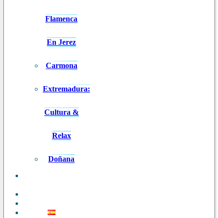
Flamenca
En Jerez
Carmona
Extremadura:
Cultura &
Relax
Doñana
ANDALUCÍA
EN 8 DÍAS
BLOG
CONTACTO