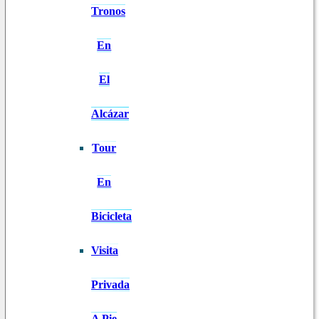
Tronos
En
El
Alcázar
Tour
En
Bicicleta
Visita
Privada
A Pie