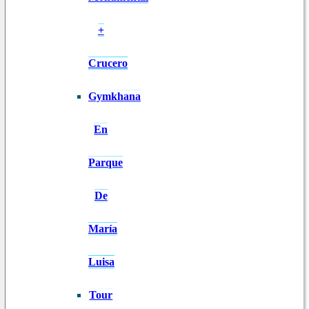
+
Crucero
Gymkhana
En
Parque
De
María
Luisa
Tour