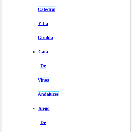
Catedral
Y La
Giralda
Cata
De
Vinos
Andaluces
Juego
De