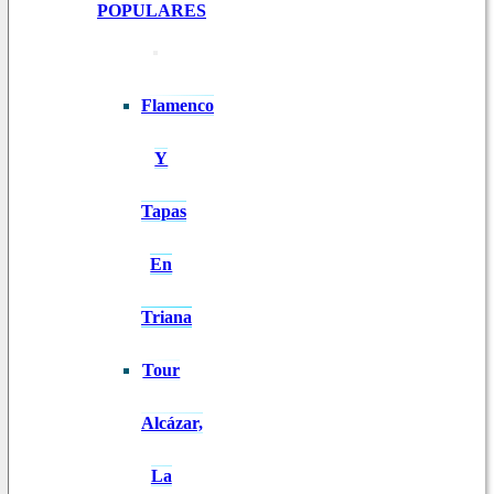
POPULARES
Flamenco
Y
Tapas
En
Triana
Tour
Alcázar,
La