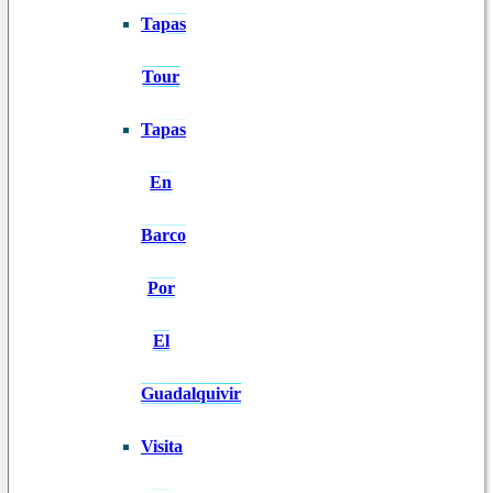
Tapas
Tour
Tapas
En
Barco
Por
El
Guadalquivir
Visita