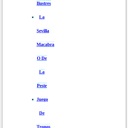
Ilustres
La
Sevilla
Macabra
O De
La
Peste
Juego
De
Tronos