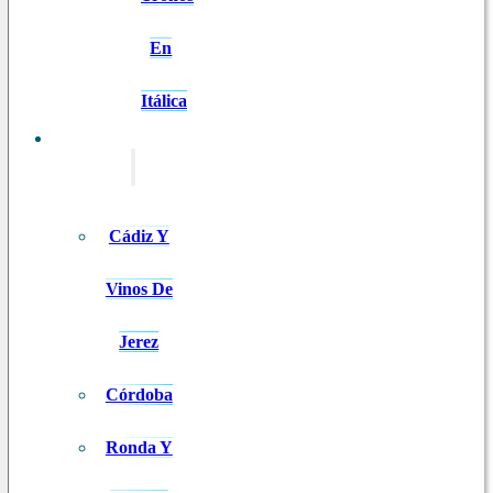
En
Itálica
EXCURSIONES
Cádiz Y
Vinos De
Jerez
Córdoba
Ronda Y