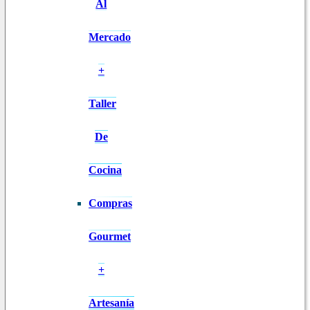
Al
Mercado
+
Taller
De
Cocina
Compras
Gourmet
+
Artesanía