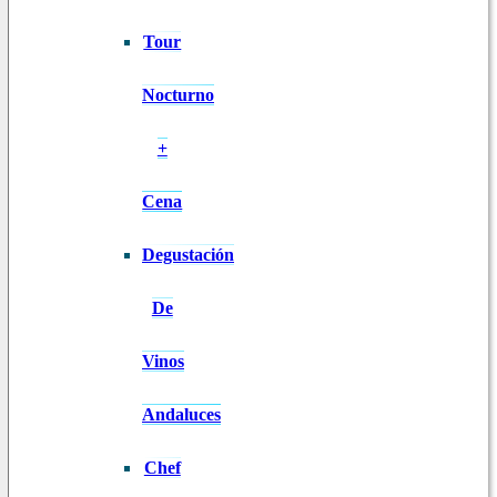
Tour
Nocturno
+
Cena
Degustación
De
Vinos
Andaluces
Chef